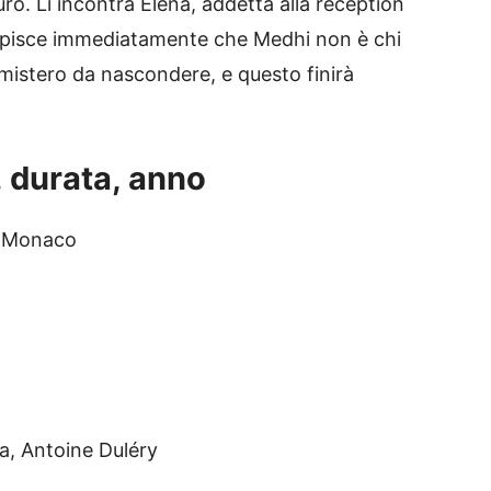
uro. Lì incontra Elena, addetta alla reception
capisce immediatamente che Medhi non è chi
 mistero da nascondere, e questo finirà
, durata, anno
 à Monaco
a, Antoine Duléry