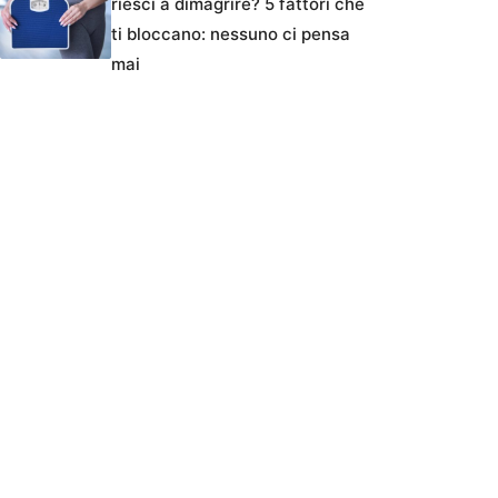
riesci a dimagrire? 5 fattori che
ti bloccano: nessuno ci pensa
mai