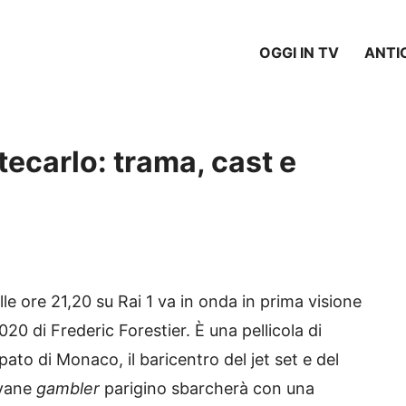
OGGI IN TV
ANTI
tecarlo: trama, cast e
e ore 21,20 su Rai 1 va in onda in prima visione
2020 di Frederic Forestier. È una pellicola di
ato di Monaco, il baricentro del jet set e del
ovane
gambler
parigino sbarcherà con una