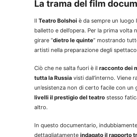
La trama del film docu
Il
Teatro Bolshoi
è da sempre un luogo l
balletto e dell’opera. Per la prima volta 
girare “
dietro le quinte
” mostrando tutto
artisti nella preparazione degli spettacol
Ciò che ne salta fuori è il
racconto dei mi
tutta la Russia
visti dall’interno. Viene 
un’esistenza non di certo facile con un 
livelli il prestigio del teatro
stesso fatic
altro.
In questo documentario, indubbiamente di
dettagliatamente
indagato il rapporto t