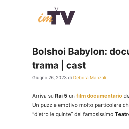
Vai
al
contenuto
Bolshoi Babylon: docu
trama | cast
Giugno 26, 2023
di
Debora Manzoli
Arriva su
Rai 5
un
film documentario
de
Un puzzle emotivo molto particolare che 
“dietro le quinte” del famosissimo
Teatr