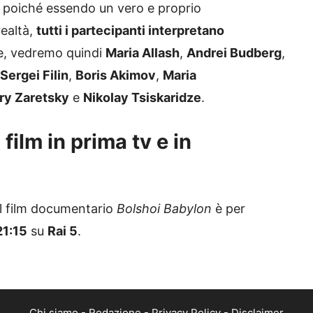
re poiché essendo un vero e proprio
realtà,
tutti i partecipanti interpretano
re, vedremo quindi
Maria Allash
,
Andrei Budberg
,
Sergei Filin
,
Boris Akimov
,
Maria
ry Zaretsky
e
Nikolay Tsiskaridze
.
film in prima tv e in
l film documentario
Bolshoi Babylon
è per
21:15
su
Rai 5
.
Chi siamo
-
Redazione
-
Privacy Policy
-
Disclaimer