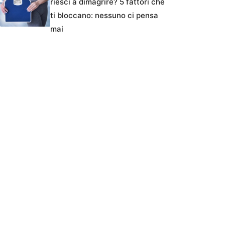
riesci a dimagrire? 5 fattori che
ti bloccano: nessuno ci pensa
mai