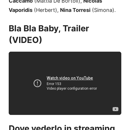
Caccamo
(Mattia De Bortoli),
Nicolas
Vaporidis
(Herbert),
Nina Torresi
(Simona).
Bla Bla Baby, Trailer
(VIDEO)
Dove vederlo in streaming