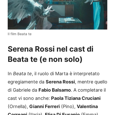
Il film Beata te
Serena Rossi nel cast di
Beata te (e non solo)
In
Beata te
, il ruolo di Marta è interpretato
egregiamente da
Serena Rossi
, mentre quello
di Gabriele da
Fabio Balsamo
. A completare il
cast vi sono anche:
Paola Tiziana Cruciani
(Ornella),
Gianni Ferreri
(Pino),
Valentina
Correani
(Ilaria),
Elisa Di Eusanio
(Emma),