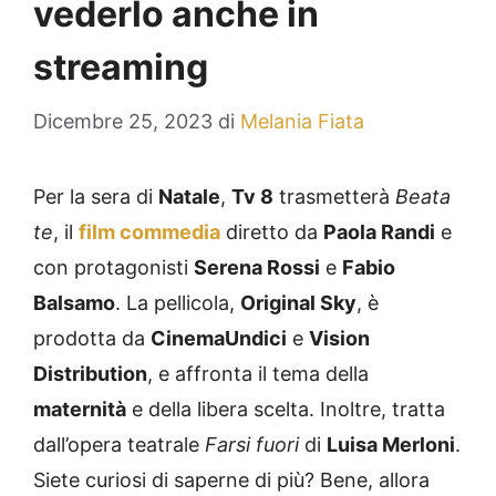
vederlo anche in
streaming
Dicembre 25, 2023
di
Melania Fiata
Per la sera di
Natale
,
Tv 8
trasmetterà
Beata
te
, il
film commedia
diretto da
Paola Randi
e
con protagonisti
Serena Rossi
e
Fabio
Balsamo
. La pellicola,
Original Sky
, è
prodotta da
CinemaUndici
e
Vision
Distribution
, e affronta il tema della
maternità
e della libera scelta. Inoltre, tratta
dall’opera teatrale
Farsi fuori
di
Luisa Merloni
.
Siete curiosi di saperne di più? Bene, allora