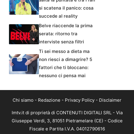
si scatena il panico: cosa
succede al reality
Belve riaccende la prima
serata: ritorno tra
interviste senza filtri
Ti sei messo a dieta ma
non riesci a dimagrire? 5
fattori che ti bloccano:
nessuno ci pensa mai
Chi siamo
-
Redazione
-
Privacy Policy
-
Disclaimer
Imtv.it di proprietà di CONTENUTI DIGITALI SRL - Via
Giuseppe Verdi, 3, 81051 Pietramelare (CE) - Codice
Fiscale e Partita I.V.A. 04012790616