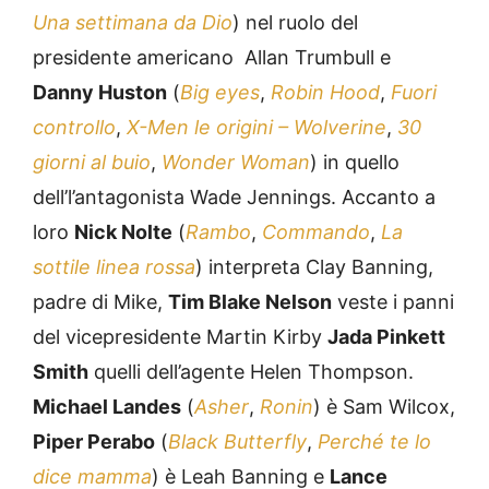
Una settimana da Dio
) nel ruolo del
presidente americano Allan Trumbull e
Danny Huston
(
Big eyes
,
Robin Hood
,
Fuori
controllo
,
X-Men le origini – Wolverine
,
30
giorni al buio
,
Wonder Woman
) in quello
dell’l’antagonista Wade Jennings. Accanto a
loro
Nick Nolte
(
Rambo
,
Commando
,
La
sottile linea rossa
) interpreta Clay Banning,
padre di Mike,
Tim Blake Nelson
veste i panni
del vicepresidente Martin Kirby
Jada Pinkett
Smith
quelli dell’agente Helen Thompson.
Michael Landes
(
Asher
,
Ronin
) è Sam Wilcox,
Piper Perabo
(
Black Butterfly
,
Perché te lo
dice mamma
) è Leah Banning e
Lance