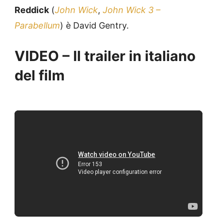
Reddick
(
John Wick
,
John Wick 3 –
Parabellum
) è David Gentry.
VIDEO – Il trailer in italiano
del film