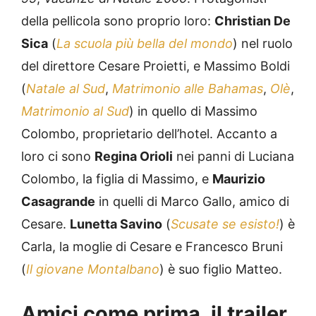
della pellicola sono proprio loro:
Christian De
Sica
(
La scuola più bella del mondo
) nel ruolo
del direttore Cesare Proietti, e Massimo Boldi
(
Natale al Sud
,
Matrimonio alle Bahamas
,
Olè
,
Matrimonio al Sud
) in quello di Massimo
Colombo, proprietario dell’hotel. Accanto a
loro ci sono
Regina Orioli
nei panni di Luciana
Colombo, la figlia di Massimo, e
Maurizio
Casagrande
in quelli di Marco Gallo, amico di
Cesare.
Lunetta Savino
(
Scusate se esisto!
) è
Carla, la moglie di Cesare e Francesco Bruni
(
Il giovane Montalbano
) è suo figlio Matteo.
Amici come prima, il trailer