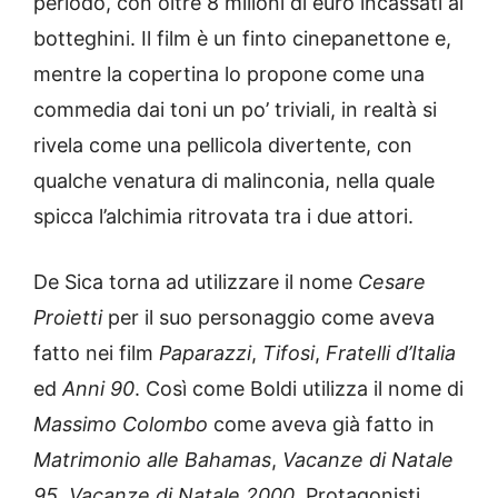
periodo, con oltre 8 milioni di euro incassati ai
botteghini. Il film è un finto cinepanettone e,
mentre la copertina lo propone come una
commedia dai toni un po’ triviali, in realtà si
rivela come una pellicola divertente, con
qualche venatura di malinconia, nella quale
spicca l’alchimia ritrovata tra i due attori.
De Sica torna ad utilizzare il nome
Cesare
Proietti
per il suo personaggio come aveva
fatto nei film
Paparazzi
,
Tifosi
,
Fratelli d’Italia
ed
Anni 90
. Così come Boldi utilizza il nome di
Massimo Colombo
come aveva già fatto in
Matrimonio alle Bahamas
,
Vacanze di Natale
95
,
Vacanze di Natale 2000
. Protagonisti