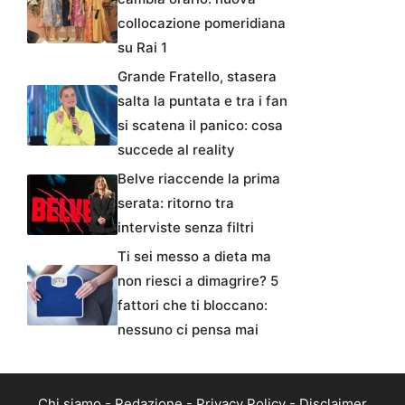
collocazione pomeridiana
su Rai 1
Grande Fratello, stasera
salta la puntata e tra i fan
si scatena il panico: cosa
succede al reality
Belve riaccende la prima
serata: ritorno tra
interviste senza filtri
Ti sei messo a dieta ma
non riesci a dimagrire? 5
fattori che ti bloccano:
nessuno ci pensa mai
Chi siamo
-
Redazione
-
Privacy Policy
-
Disclaimer