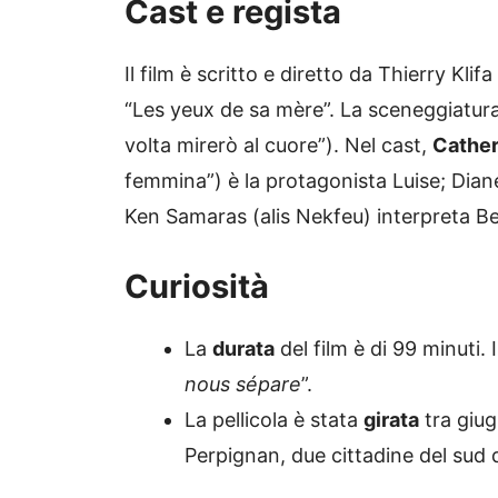
Cast e regista
Il film è scritto e diretto da Thierry Kli
“Les yeux de sa mère”. La sceneggiatura
volta mirerò al cuore”). Nel cast,
Cathe
femmina”) è la protagonista Luise; Diane 
Ken Samaras (alis Nekfeu) interpreta B
Curiosità
La
durata
del film è di 99 minuti. I
nous sépare
”.
La pellicola è stata
girata
tra giug
Perpignan, due cittadine del sud d