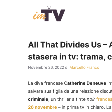
Vai
al
contenuto
All That Divides Us – 
stasera in tv: trama, c
Novembre 26, 2022
di
Marcello Franco
La diva francese C
atherine Deneuve
in
salvare sua figlia da una relazione discut
criminale
, un thriller a tinte
noir
france
26 novembre
– in prima tv in chiaro. 