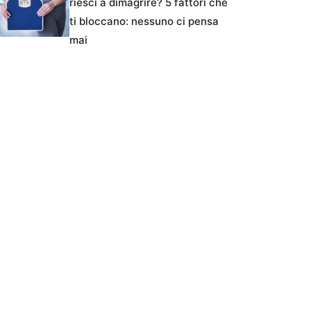
riesci a dimagrire? 5 fattori che
ti bloccano: nessuno ci pensa
mai