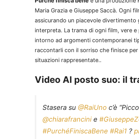
Purché finisca bene
è una produzione Ra
Maria Grazia e Giuseppe Saccà. Ogni fi
assicurando un piacevole divertimento g
interpreta. La trama di ogni film, vere e
intorno ad argomenti contemporanei tipic
raccontarli con il sorriso che finisce pe
situazioni rappresentate..
Video Al posto suo: il tra
Stasera su
@RaiUno
c’è “Picco
@chiarafrancini
e
#GiuseppeZ
#PurchéFiniscaBene
#Rai1
?
p