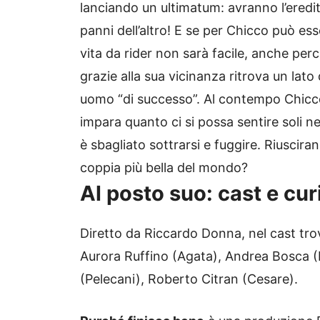
lanciando un ultimatum: avranno l’eredit
panni dell’altro! E se per Chicco può es
vita da rider non sarà facile, anche pe
grazie alla sua vicinanza ritrova un lat
uomo “di successo”. Al contempo Chicco
impara quanto ci si possa sentire soli n
è sbagliato sottrarsi e fuggire. Riusciran
coppia più bella del mondo?
Al posto suo: cast e cur
Diretto da Riccardo Donna, nel cast tro
Aurora Ruffino (Agata), Andrea Bosca (Re
(Pelecani), Roberto Citran (Cesare).