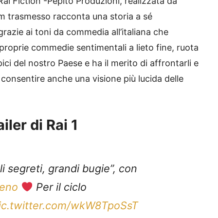
i Fiction -Pepito Produzioni, realizzata da
lm trasmesso racconta una storia a sé
razie ai toni da commedia all’italiana che
 proprie commedie sentimentali a lieto fine, ruota
i del nostro Paese e ha il merito di affrontarli e
r consentire anche una visione più lucida delle
iler di Rai 1
li segreti, grandi bugie”, con
eno
Per il ciclo
ic.twitter.com/wkW8TpoSsT