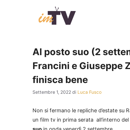
Vai
al
contenuto
Al posto suo (2 settem
Francini e Giuseppe Z
finisca bene
Settembre 1, 2022
di
Luca Fusco
Non si fermano le repliche d’estate su R
un film tv in prima serata all’interno del
suo
in onda venerdì 2 settembre.