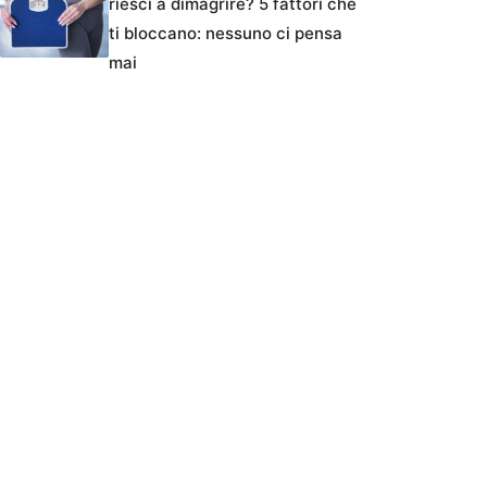
riesci a dimagrire? 5 fattori che
ti bloccano: nessuno ci pensa
mai