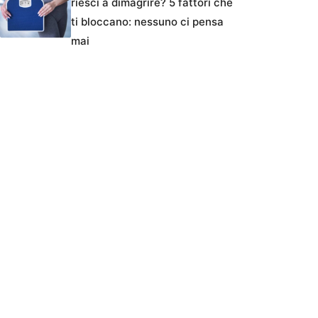
riesci a dimagrire? 5 fattori che
ti bloccano: nessuno ci pensa
mai