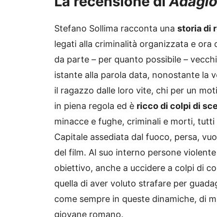
La recensione di
Adagi
Stefano Sollima racconta una
storia di
legati alla criminalità organizzata e or
da parte – per quanto possibile – vecchi
istante alla parola data, nonostante la v
il ragazzo dalle loro vite, chi per un mot
in piena regola ed è
ricco di colpi di sc
minacce e fughe, criminali e morti, tutti
Capitale assediata dal fuoco, persa, vu
del film. Al suo interno persone violente
obiettivo, anche a uccidere a colpi di co
quella di aver voluto strafare per guadag
come sempre in queste dinamiche, di mezzo
giovane romano.