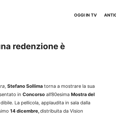
OGGI IN TV
ANTI
una redenzione è
ra
,
Stefano Sollima
torna a mostrare la sua
sentato in
Concorso
all’80esima
Mostra del
ibile. La pellicola, applaudita in sala dalla
ossimo
14 dicembre,
distribuita da Vision