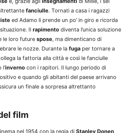
ese
e, grazie agli
insegnamenti
di Millie, i sei
altrettante
fanciulle
. Tornati a casa i ragazzi
iste
ed Adamo li prende un po’ in giro e ricorda
situazione. Il
rapimento
diventa l’unica soluzione
 le loro future
spose
, ma dimenticano di
lebrare le nozze. Durante la
fuga
per tornare a
lega la fattoria alla città e così le fanciulle
 l’
inverno
con i rapitori. Il lungo periodo di
positivo e quando gli abitanti del paese arrivano
sicura un finale a sorpresa altrettanto
del film
cinema nel 1954 con la regia di
Stanley Donen