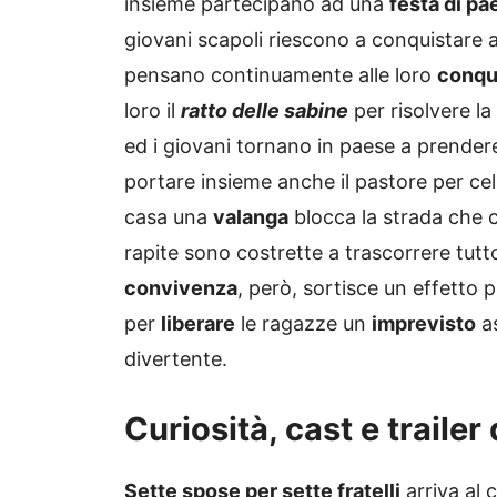
insieme partecipano ad una
festa di pa
giovani scapoli riescono a conquistare 
pensano continuamente alle loro
conqu
loro il
ratto delle sabine
per risolvere la 
ed i giovani tornano in paese a prendere
portare insieme anche il pastore per ce
casa una
valanga
blocca la strada che col
rapite sono costrette a trascorrere tutto
convivenza
, però, sortisce un effetto 
per
liberare
le ragazze un
imprevisto
as
divertente.
Curiosità, cast e trailer 
Sette spose per sette fratelli
arriva al 