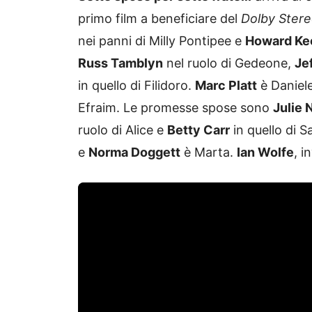
primo film a beneficiare del
Dolby Ster
nei panni di Milly Pontipee e
Howard Ke
Russ Tamblyn
nel ruolo di Gedeone,
Jef
in quello di Filidoro.
Marc Platt
è Daniel
Efraim. Le promesse spose sono
Julie
ruolo di Alice e
Betty Carr
in quello di S
e
Norma Doggett
è Marta.
Ian Wolfe
, i