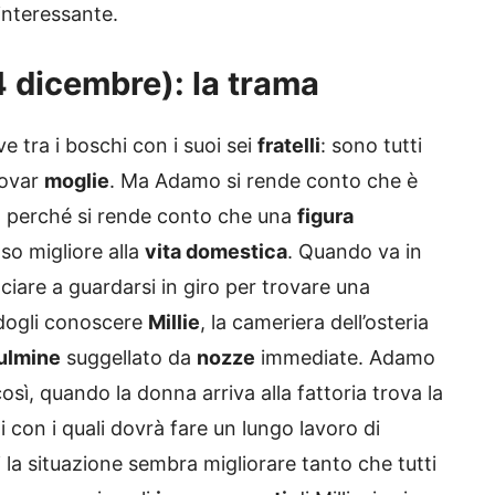
interessante.
24 dicembre): la trama
e tra i boschi con i suoi sei
fratelli
: sono tutti
rovar
moglie
. Ma Adamo si rende conto che è
 perché si rende conto che una
figura
so migliore alla
vita domestica
. Quando va in
ciare a guardarsi in giro per trovare una
ndogli conoscere
Millie
, la cameriera dell’osteria
fulmine
suggellato da
nozze
immediate. Adamo
 così, quando la donna arriva alla fattoria trova la
 con i quali dovrà fare un lungo lavoro di
li la situazione sembra migliorare tanto che tutti