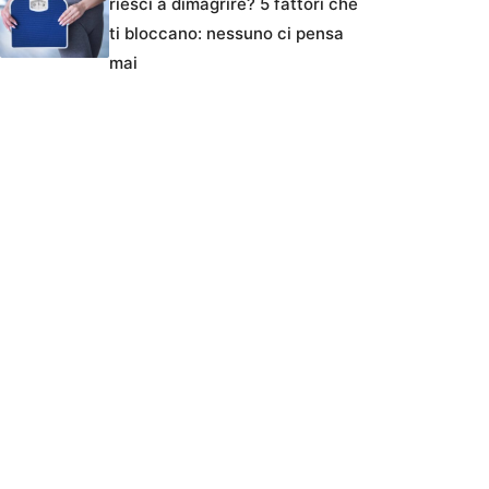
riesci a dimagrire? 5 fattori che
ti bloccano: nessuno ci pensa
mai