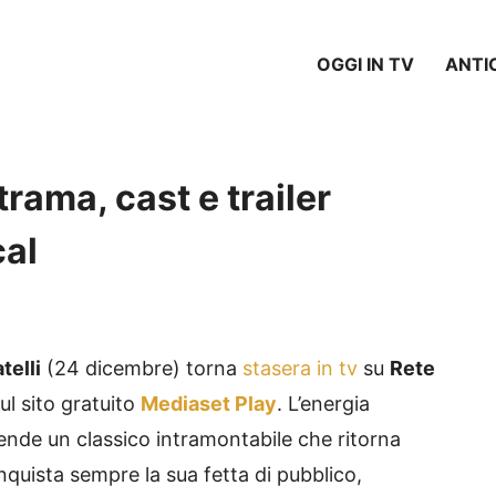
OGGI IN TV
ANTI
 trama, cast e trailer
cal
telli
(24 dicembre) torna
stasera in tv
su
Rete
ul sito gratuito
Mediaset Play
. L’energia
rende un classico intramontabile che ritorna
nquista sempre la sua fetta di pubblico,