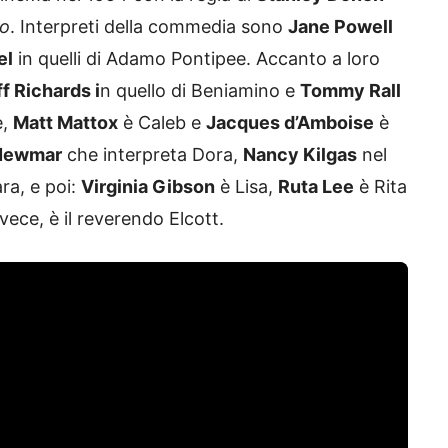
eo
. Interpreti della commedia sono
Jane Powell
el
in quelli di Adamo Pontipee. Accanto a loro
f Richards i
n quello di Beniamino e
Tommy Rall
e,
Matt Mattox
è Caleb e
Jacques d’Amboise
è
 Newmar
che interpreta Dora,
Nancy Kilgas
nel
ara, e poi:
Virginia Gibson
è Lisa,
Ruta Lee
è Rita
nvece, è il reverendo Elcott.