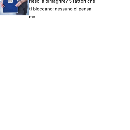
riesci a dimagrire? 5 fattori che
ti bloccano: nessuno ci pensa
mai