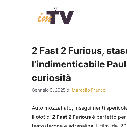
Vai
al
contenuto
2 Fast 2 Furious, stas
l’indimenticabile Paul
curiosità
Gennaio 9, 2025
di
Marcello Franco
Auto mozzafiato, inseguimenti spericola
Il
plot
di
2 Fast 2 Furious
è perfetto per 
testosterone e adrenalina. Il film, del 200