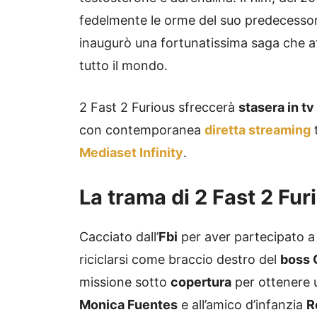
fedelmente le orme del suo predecessore
inaugurò una fortunatissima saga che at
tutto il mondo.
2 Fast 2 Furious sfreccerà
stasera in t
con contemporanea
diretta streaming
t
Mediaset Infinity
.
La trama di 2 Fast 2 Fur
Cacciato dall’
Fbi
per aver partecipato a
riciclarsi come braccio destro del
boss 
missione sotto
copertura
per ottenere u
Monica Fuentes
e all’amico d’infanzia
R