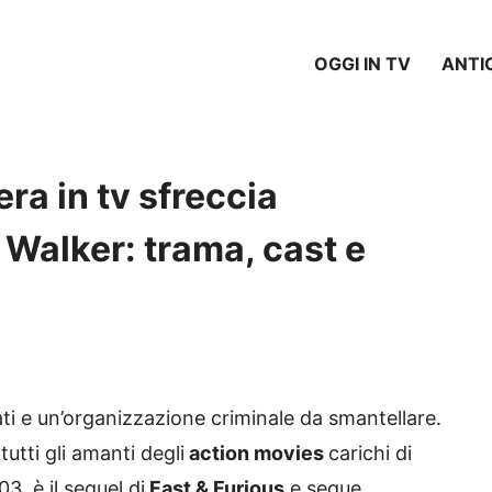
OGGI IN TV
ANTI
era in tv sfreccia
 Walker: trama, cast e
ti e un’organizzazione criminale da smantellare.
tutti gli amanti degli
action movies
carichi di
3, è il sequel di
Fast & Furious
e segue