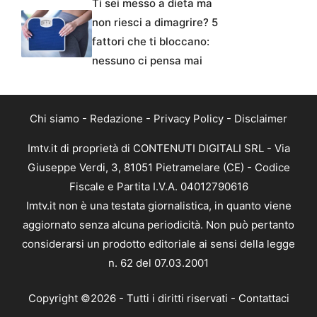
Ti sei messo a dieta ma
non riesci a dimagrire? 5
fattori che ti bloccano:
nessuno ci pensa mai
Chi siamo
-
Redazione
-
Privacy Policy
-
Disclaimer
Imtv.it di proprietà di CONTENUTI DIGITALI SRL - Via
Giuseppe Verdi, 3, 81051 Pietramelare (CE) - Codice
Fiscale e Partita I.V.A. 04012790616
Imtv.it non è una testata giornalistica, in quanto viene
aggiornato senza alcuna periodicità. Non può pertanto
considerarsi un prodotto editoriale ai sensi della legge
n. 62 del 07.03.2001
Copyright ©2026 - Tutti i diritti riservati -
Contattaci