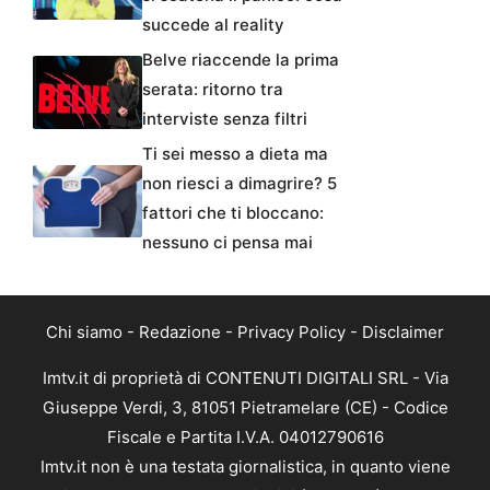
succede al reality
Belve riaccende la prima
serata: ritorno tra
interviste senza filtri
Ti sei messo a dieta ma
non riesci a dimagrire? 5
fattori che ti bloccano:
nessuno ci pensa mai
Chi siamo
-
Redazione
-
Privacy Policy
-
Disclaimer
Imtv.it di proprietà di CONTENUTI DIGITALI SRL - Via
Giuseppe Verdi, 3, 81051 Pietramelare (CE) - Codice
Fiscale e Partita I.V.A. 04012790616
Imtv.it non è una testata giornalistica, in quanto viene