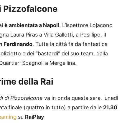
di Pizzofalcone
ai
è ambientata a Napoli
. L’ispettore Lojacono
a Laura Piras a Villa Gallotti, a Posillipo. Il
an Ferdinando
. Tutta la città fa da fantastica
oliziotto e dei “bastardi” del suo team, dalla
uartieri Spagnoli a Mergellina.
rime della Rai
di di Pizzofalcone
va in onda questa sera, lunedì
ta finale (quattro in tutto) a partire dalle
21.30
.
reaming
su
RaiPlay