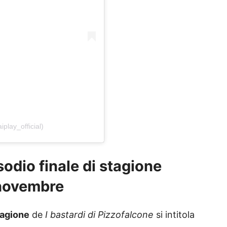
play_official)
sodio finale di stagione
 novembre
tagione
de
I bastardi di Pizzofalcone
si intitola