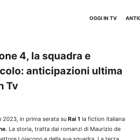
OGGI IN TV
ANTI
cone 4, la squadra e
colo: anticipazioni ultima
n Tv
 2023, in prima serata su
Rai 1
la fiction italiana
one
. La storia, tratta dai romanzi di Maurizio de
spettore Lojacono e della sua squadra. La terza