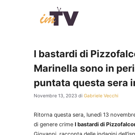
Vai
al
contenuto
I bastardi di Pizzofal
Marinella sono in peri
puntata questa sera i
Novembre 13, 2023
di
Gabriele Vecchi
Ritorna questa sera, lunedì 13 novembre
di genere crime
I bastardi di Pizzofalc
Giovanni, racconta delle indagini dell’i