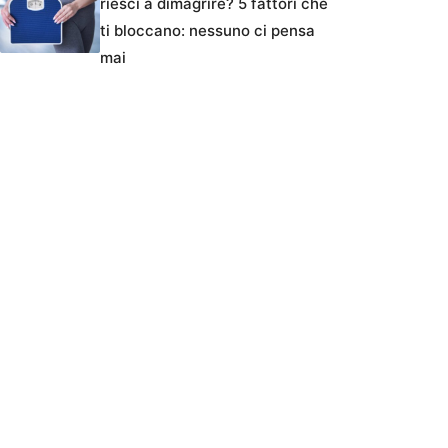
riesci a dimagrire? 5 fattori che
ti bloccano: nessuno ci pensa
mai