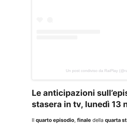
Un post condiviso da RaiPlay (@rai
Le anticipazioni sull’epi
stasera in tv, lunedì 13
Il
quarto episodio
,
finale
della
quarta s