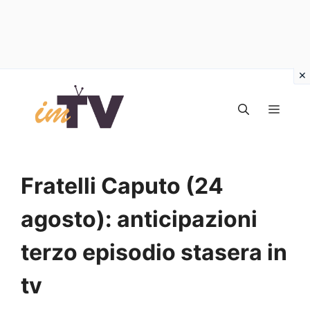
Vai
al
MEN
contenuto
Fratelli Caputo (24
agosto): anticipazioni
terzo episodio stasera in
tv