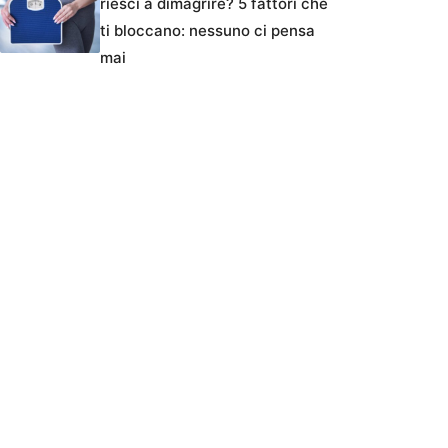
riesci a dimagrire? 5 fattori che
ti bloccano: nessuno ci pensa
mai