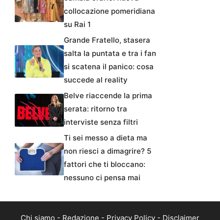
collocazione pomeridiana
su Rai 1
Grande Fratello, stasera
salta la puntata e tra i fan
si scatena il panico: cosa
succede al reality
Belve riaccende la prima
serata: ritorno tra
interviste senza filtri
Ti sei messo a dieta ma
non riesci a dimagrire? 5
fattori che ti bloccano:
nessuno ci pensa mai
Chi siamo
-
Redazione
-
Privacy Policy
-
Disclaimer