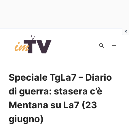
Vai
al
MEN
contenuto
Speciale TgLa7 – Diario
di guerra: stasera c’è
Mentana su La7 (23
giugno)