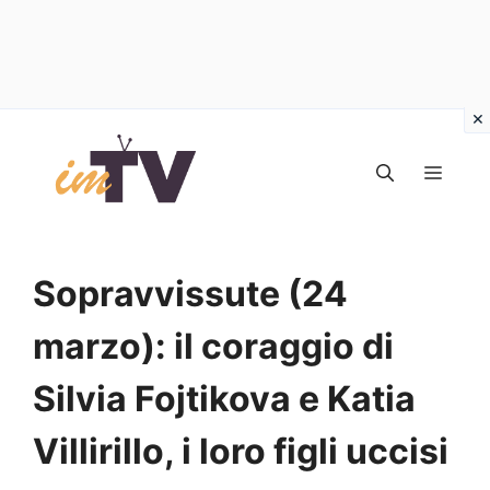
Vai
al
MEN
contenuto
Sopravvissute (24
marzo): il coraggio di
Silvia Fojtikova e Katia
Villirillo, i loro figli uccisi