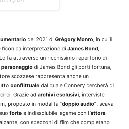
d 007 (@007)
umentario
del 2021 di
Grègory Monro
, in cui il
e l’iconica interpretazione di
James Bond
,
 Lo fa attraverso un ricchissimo repertorio di
l
personaggio
di James Bond gli porti fortuna,
’attore scozzese rappresenta anche un
tutto
conflittuale
dal quale Connery cercherà di
scirci. Grazie ad
archivi esclusivi
, interviste
ilm, proposto in modalità
“doppio audio”
, scava
 suo
forte
e indissolubile legame con
l’attore
lzante, con spezzoni di film che completano