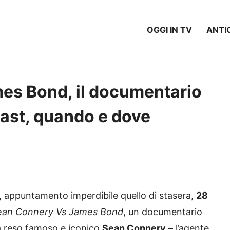
OGGI IN TV
ANTI
es Bond, il documentario
 cast, quando e dove
,
appuntamento imperdibile quello di stasera,
28
ean Connery Vs James Bond
, un documentario
ha reso famoso e iconico
Sean Connery
– l’agente