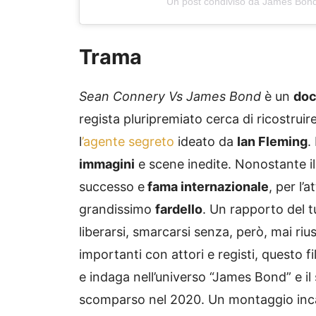
Un post condiviso da James Bon
Trama
Sean Connery Vs James Bond
è un
doc
regista pluripremiato cerca di ricostruir
l
’agente segreto
ideato da
Ian Fleming
.
immagini
e scene inedite. Nonostante i
successo e
fama internazionale
, per l
grandissimo
fardello
. Un rapporto del 
liberarsi, smarcarsi senza, però, mai riu
importanti con attori e registi, questo f
e indaga nell’universo “James Bond” e il
scomparso nel 2020. Un montaggio inca