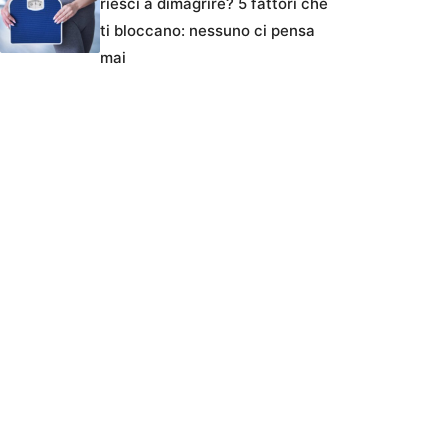
riesci a dimagrire? 5 fattori che
ti bloccano: nessuno ci pensa
mai