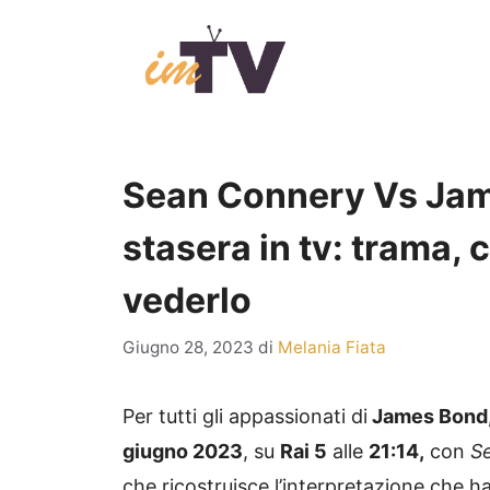
Vai
al
contenuto
Sean Connery Vs Jam
stasera in tv: trama,
vederlo
Giugno 28, 2023
di
Melania Fiata
Per tutti gli appassionati di
James Bond
giugno 2023
, su
Rai 5
alle
21:14,
con
S
che ricostruisce l’interpretazione che 