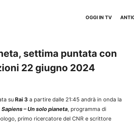
OGGI IN TV
ANTI
neta, settima puntata con
zioni 22 giugno 2024
ata su
Rai 3
a partire dalle 21:45 andrà in onda la
i
Sapiens – Un solo pianeta
, programma di
eologo, primo ricercatore del CNR e scrittore