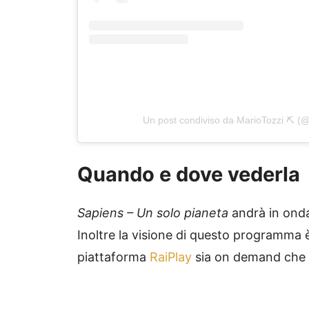
Un post condiviso da MarioTozzi ⛏ (@m
Quando e dove vederla
Sapiens – Un solo pianeta
andrà in onda
Inoltre la visione di questo programma è
piattaforma
RaiPlay
sia on demand che i