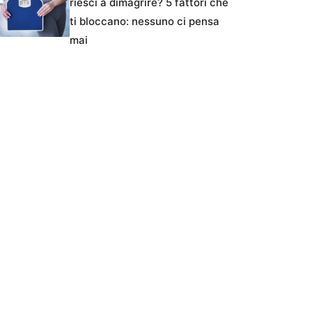
riesci a dimagrire? 5 fattori che
ti bloccano: nessuno ci pensa
mai