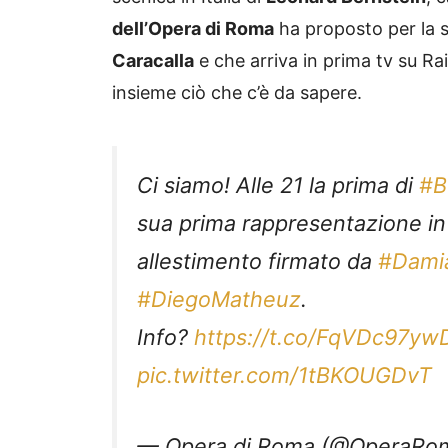
dell’Opera di Roma
ha proposto per la s
Caracalla
e che arriva in prima tv su R
insieme ciò che c’è da sapere.
Ci siamo! Alle 21 la prima di
#B
sua prima rappresentazione in 
allestimento firmato da
#Damia
#DiegoMatheuz
.
Info?
https://t.co/FqVDc97yw
pic.twitter.com/1tBKOUGDvT
— Opera di Roma (@OperaRo