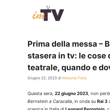
Vai
al
contenuto
Prima della messa – B
stasera in tv: le cose
teatrale, quando e do
Giugno 22, 2023
di
Melania Fiata
Questa sera,
22 giugno 2023
, non per
Bernstein a Caracalla
, in onda su
Rai 3
a
scenica in Italia di
Leonard Bernstein
, 