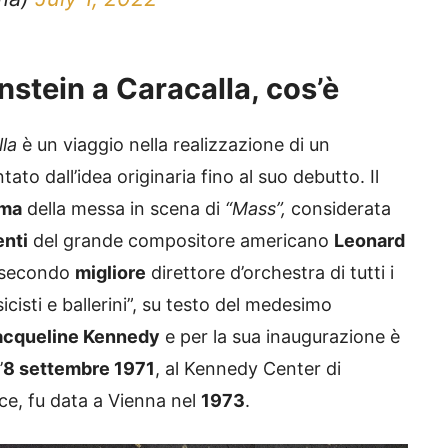
nstein a Caracalla, cos’è
la
è un viaggio nella realizzazione di un
tato dall’idea originaria fino al suo debutto. Il
ima
della messa in scena di
“Mass”,
considerata
enti
del grande compositore americano
Leonard
l secondo
migliore
direttore d’orchestra di tutti i
cisti e ballerini”, su testo del medesimo
acqueline Kennedy
e per la sua inaugurazione è
’
8 settembre 1971
, al Kennedy Center di
e, fu data a Vienna nel
1973
.