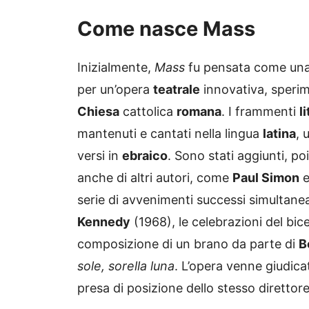
Come nasce Mass
Inizialmente,
Mass
fu pensata come un
per un’opera
teatrale
innovativa, sperim
Chiesa
cattolica
romana
. I frammenti
l
mantenuti e cantati nella lingua
latina
, 
versi in
ebraico
. Sono stati aggiunti, poi
anche di altri autori, come
Paul Simon
serie di avvenimenti successi simultane
Kennedy
(1968), le celebrazioni del bic
composizione di un brano da parte di
B
sole, sorella luna
. L’opera venne giudica
presa di posizione dello stesso direttor