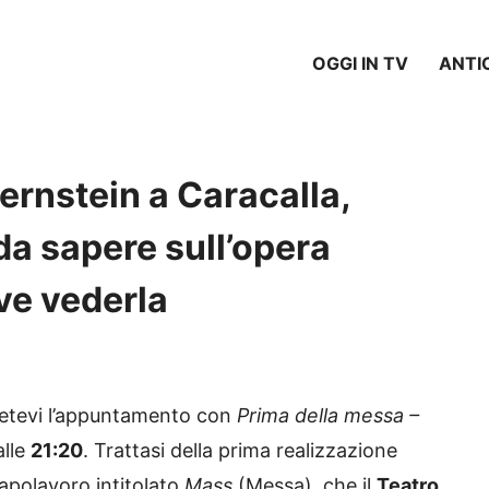
OGGI IN TV
ANTI
ernstein a Caracalla,
 da sapere sull’opera
ve vederla
detevi l’appuntamento con
Prima della messa –
lle
21:20
. Trattasi della prima realizzazione
capolavoro intitolato
Mass
(Messa), che il
Teatro