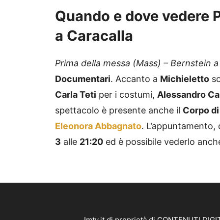
Quando e dove vedere P
a Caracalla
Prima della messa (Mass) – Bernstein a
Documentari
. Accanto a
Michieletto
so
Carla Teti
per i costumi,
Alessandro Car
spettacolo è presente anche il
Corpo di
Eleonora Abbagnato
. L’appuntamento, 
3
alle
21:20
ed è possibile vederlo anch
Imtv.it di proprietà di CONTENUTI DIGIT