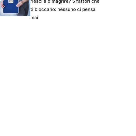
riesci a dimagrire? 5 fattori che
ti bloccano: nessuno ci pensa
mai