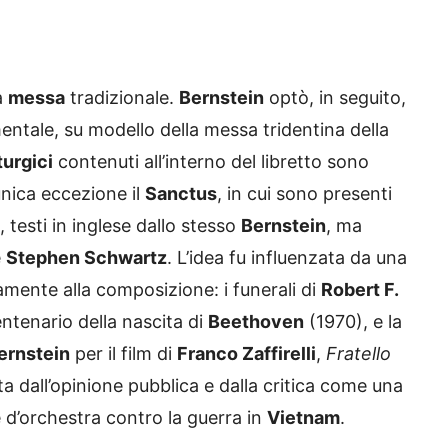
a
messa
tradizionale.
Bernstein
optò, in seguito,
entale, su modello della messa tridentina della
iturgici
contenuti all’interno del libretto sono
unica eccezione il
Sanctus
, in cui sono presenti
, testi in inglese dallo stesso
Bernstein
, ma
e
Stephen Schwartz
. L’idea fu influenzata da una
amente alla composizione: i funerali di
Robert F.
entenario della nascita di
Beethoven
(1970), e la
ernstein
per il film di
Franco Zaffirelli
,
Fratello
ta dall’opinione pubblica e dalla critica come una
e d’orchestra contro la guerra in
Vietnam
.