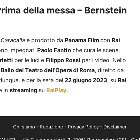
rima della messa – Bernstein
 Caracalla
è prodotto da
Panama Film
con
Rai
no impegnati
Paolo Fantin
che cura le scene,
letti
per le luci e
Filippo Rossi
per i video. Nello
 Ballo del Teatro dell’Opera di Roma
, diretto da
dunque, è per la sera del
22 giugno 2023
, su
Rai
e in
streaming
su
RaiPlay
.
Chi siamo
-
Redazione
-
Privacy Policy
-
Disclaimer
ALI SRL - Via Giuseppe Verdi, 3, 81051 Pietramelare (CE) - Cod