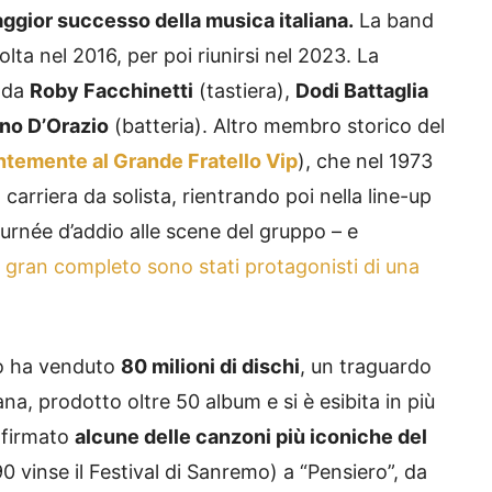
aggior successo della musica italiana.
La band
olta nel 2016, per poi riunirsi nel 2023. La
i da
Roby Facchinetti
(tastiera),
Dodi Battaglia
no D’Orazio
(batteria). Altro membro storico del
temente al Grande Fratello Vip
), che nel 1973
arriera da solista, rientrando poi nella line-up
ournée d’addio alle scene del gruppo – e
 gran completo sono stati protagonisti di una
ppo ha venduto
80 milioni di dischi
, un traguardo
na, prodotto oltre 50 album e si è esibita in più
o firmato
alcune delle canzoni più iconiche del
90 vinse il Festival di Sanremo) a “Pensiero”, da