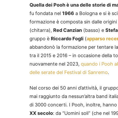
Quella dei Pooh è una delle storie di m
fu fondata nel
1966
a Bologna e si è sci
formazione è composta sin dalle origin
(chitarra),
Red Canzian
(basso) e
Stefa
gruppo è
Riccardo Fogli
(
apparso recen
abbandonò la formazione per tentare la c
tra il 2015 e 2016 – in occasione della t
nuovamente nel 2023,
quando i Pooh al
delle serate del Festival di Sanremo
.
Nel corso dei 50 anni d’attività, il gru
mai raggiunto da nessun’altra band italia
di 3000 concerti. I Pooh, inoltre, hann
XX secolo
: da “Uomini soli” (che nel 19