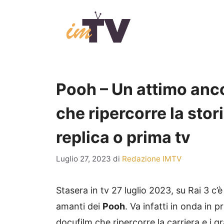
Vai
al
contenuto
Pooh – Un attimo anco
che ripercorre la stor
replica o prima tv
Luglio 27, 2023
di
Redazione IMTV
Stasera in tv 27 luglio 2023, su Rai 3 c’
amanti dei
Pooh
. Va infatti in onda in p
docufilm che ripercorre la carriera e i g