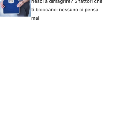
riesci a dimagrire? 5 fattori che
ti bloccano: nessuno ci pensa
mai