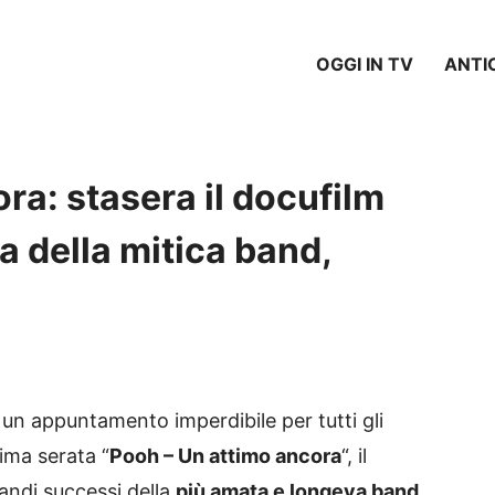
OGGI IN TV
ANTI
ra: stasera il docufilm
ia della mitica band,
è un appuntamento imperdibile per tutti gli
rima serata “
Pooh – Un attimo ancora
“, il
randi successi della
più amata e longeva band