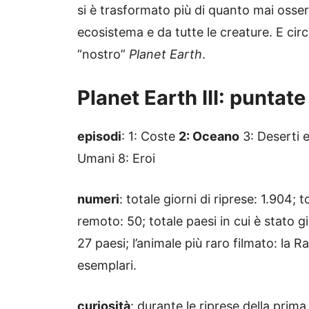
si è trasformato più di quanto mai osser
ecosistema e da tutte le creature. E cir
“nostro”
Planet Earth
.
Planet Earth III: puntate
episodi
: 1: Coste
2: Oceano
3: Deserti e
Umani 8: Eroi
numeri
: totale giorni di riprese: 1.904; 
remoto: 50; totale paesi in cui è stato g
27 paesi; l’animale più raro filmato: la 
esemplari.
curiosità
: durante le riprese della pri