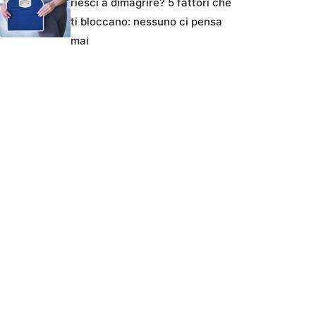
riesci a dimagrire? 5 fattori che
ti bloccano: nessuno ci pensa
mai