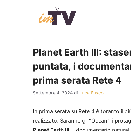
Vai
al
contenuto
Planet Earth III: sta
puntata, i documentar
prima serata Rete 4
Settembre 4, 2024
di
Luca Fusco
In prima serata su Rete 4 è toranto il 
realizzato. Saranno gli “Oceani” i prota
Planet Earth III
, il documentario natural