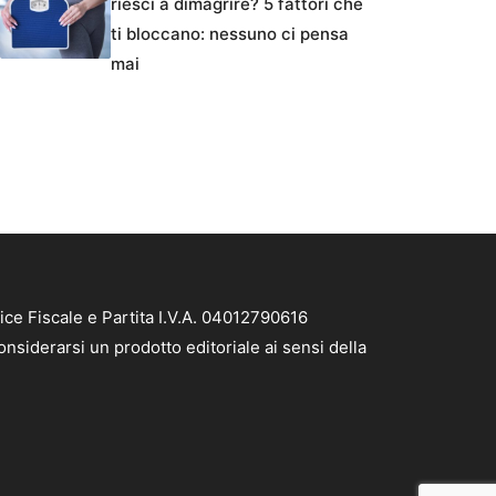
riesci a dimagrire? 5 fattori che
ti bloccano: nessuno ci pensa
mai
ice Fiscale e Partita I.V.A. 04012790616
nsiderarsi un prodotto editoriale ai sensi della