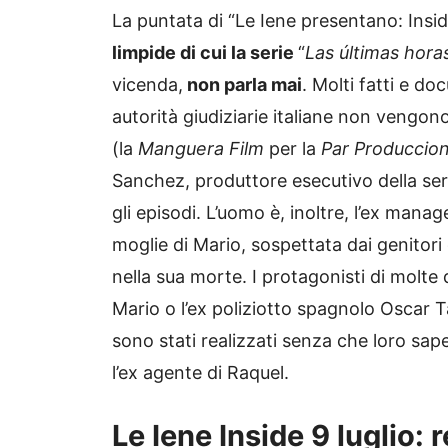
La puntata di “Le Iene presentano: Insi
limpide di cui la serie
“
Las últimas hora
vicenda,
non parla mai
. Molti fatti e do
autorità giudiziarie italiane non vengono 
(la
Manguera Film
per la
Par Produccio
Sanchez, produttore esecutivo della serie
gli episodi. L’uomo è, inoltre, l’ex mana
moglie di Mario, sospettata dai genitor
nella sua morte. I protagonisti di molte d
Mario o l’ex poliziotto spagnolo Oscar Tar
sono stati realizzati senza che loro sa
l’ex agente di Raquel.
Le Iene Inside 9 luglio: 