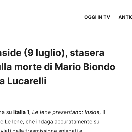
OGGI IN TV
ANTI
side (9 luglio), stasera
lla morte di Mario Biondo
a Lucarelli
rna su
Italia 1,
Le Iene presentano: Inside,
il
de Le Iene, che indaga accuratamente su
viati della trasmissione spiegati e