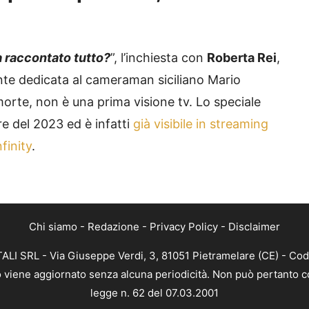
a raccontato tutto?
”, l’inchiesta con
Roberta Rei
,
nte dedicata al cameraman siciliano Mario
morte, non è una prima visione tv. Lo speciale
e del 2023 ed è infatti
già visibile in streaming
finity
.
Chi siamo
-
Redazione
-
Privacy Policy
-
Disclaimer
ALI SRL - Via Giuseppe Verdi, 3, 81051 Pietramelare (CE) - Cod
nto viene aggiornato senza alcuna periodicità. Non può pertanto co
legge n. 62 del 07.03.2001