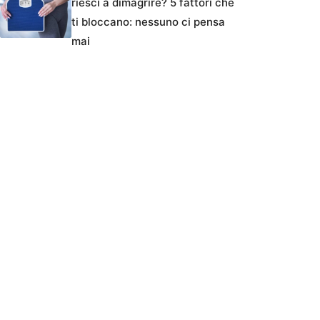
riesci a dimagrire? 5 fattori che
ti bloccano: nessuno ci pensa
mai