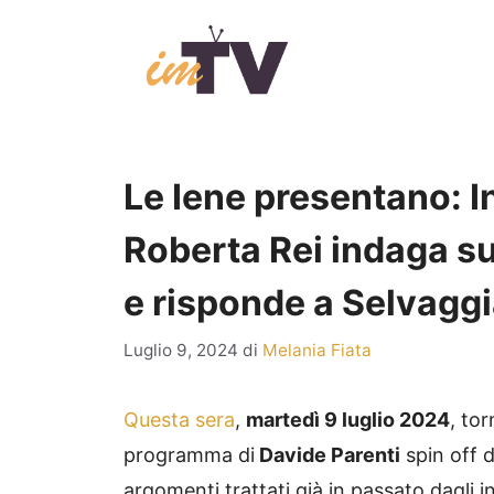
Vai
al
contenuto
Le Iene presentano: In
Roberta Rei indaga su
e risponde a Selvaggi
Luglio 9, 2024
di
Melania Fiata
Questa sera
,
martedì 9 luglio 2024
, to
programma di
Davide Parenti
spin off 
argomenti trattati già in passato dagli in