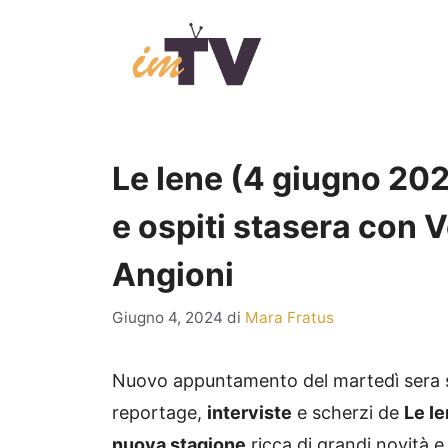
Vai
al
contenuto
Le Iene (4 giugno 202
e ospiti stasera con 
Angioni
Giugno 4, 2024
di
Mara Fratus
Nuovo appuntamento del martedì sera
reportage,
interviste
e scherzi de
Le I
nuova stagione
ricca di grandi novità e