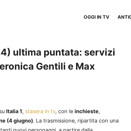
OGGI IN TV
ANTI
4) ultima puntata: servizi
Veronica Gentili e Max
 su
Italia 1
,
stasera in tv
, con le
inchieste
,
ene (4 giugno
)
. La trasmissione, ripartita con una
 tanti nuovi personaggi, a partire dalla