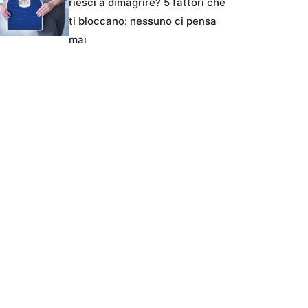
riesci a dimagrire? 5 fattori che
ti bloccano: nessuno ci pensa
mai