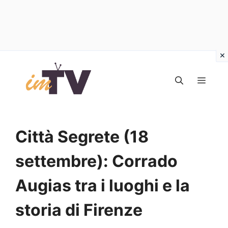
Vai
al
MEN
contenuto
Città Segrete (18
settembre): Corrado
Augias tra i luoghi e la
storia di Firenze