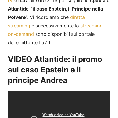
tv
su
La7
alle ore 21.15 per seguire lo
speciale
Atlantide
“
il caso Epstein, il Principe nella
Polvere
“. Vi ricordiamo che
diretta
streaming
e successivamente lo
streaming
on-demand
sono disponibili sul portale
dell’emittente La7.it.
VIDEO Atlantide: il promo
sul caso Epstein e il
principe Andrea