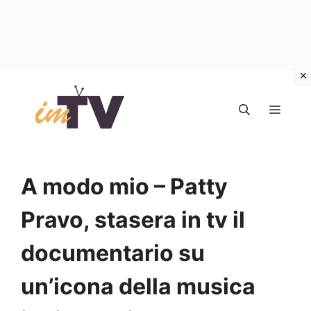
Vai
al
MEN
contenuto
A modo mio – Patty
Pravo, stasera in tv il
documentario su
un’icona della musica