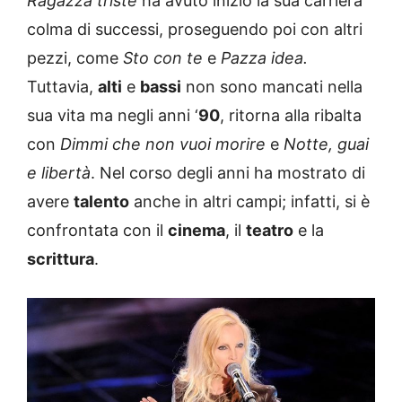
Ragazza triste
ha avuto inizio la sua carriera
colma di successi, proseguendo poi con altri
pezzi, come
Sto con te
e
Pazza idea.
Tuttavia,
alti
e
bassi
non sono mancati nella
sua vita ma negli anni ‘
90
, ritorna alla ribalta
con
Dimmi che non vuoi morire
e
Notte, guai
e libertà
. Nel corso degli anni ha mostrato di
avere
talento
anche in altri campi; infatti, si è
confrontata con il
cinema
, il
teatro
e la
scrittura
.