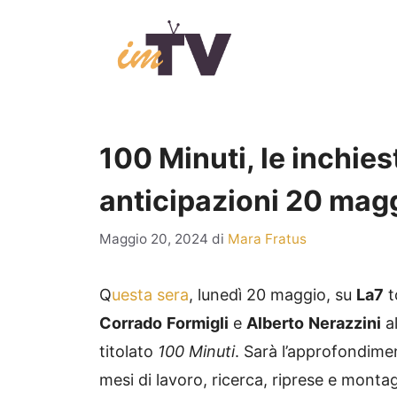
Vai
al
contenuto
100 Minuti, le inchies
anticipazioni 20 magg
Maggio 20, 2024
di
Mara Fratus
Q
uesta sera
, lunedì 20 maggio, su
La7
t
Corrado
Formigli
e
Alberto
Nerazzini
a
titolato
100 Minuti
. Sarà l’approfondime
mesi di lavoro, ricerca, riprese e monta