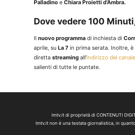
Palladino
e
Chiara Proietti d’Ambra.
Dove vedere 100 Minuti,
Il
nuovo programma
di inchiesta di
Cor
aprile, su
La 7
in prima serata. Inoltre, è
diretta
streaming
all’
indirizzo del canal
salienti di tutte le puntate.
Imtv.it di proprietà di CONTENUTI DIGIT
Imtv.it non è una testata giornalistica, in qua