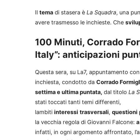
Il
tema
di stasera è
La Squadra
, una pu
avere trasmesso le inchieste. Che
svilu
100 Minuti, Corrado For
Italy”: anticipazioni pu
Questa sera, su La7, appuntamento con 
inchiesta, condotto da
Corrado Formigl
settima e ultima puntata,
dal titolo
La 
stati toccati tanti temi differenti,
lambiti
interessi
trasversali
,
questioni
la vecchia regola di Giovanni Falcone:
a
infatti, in ogni argomento affrontato, l