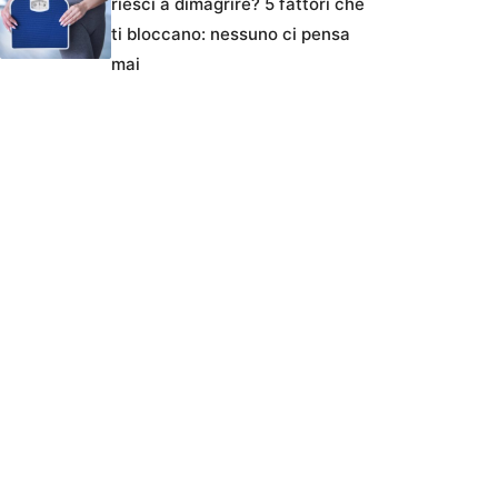
riesci a dimagrire? 5 fattori che
ti bloccano: nessuno ci pensa
mai