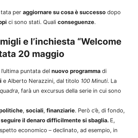
ntata per
aggiornare su cosa è successo
dopo
ppi
ci sono stati. Quali
conseguenze
.
migli e l’inchiesta “Welcome
ntata 20 maggio
l’ultima puntata del
nuovo
programma
di
i
e Alberto Nerazzini, dal titolo
100 Minuti
. La
Squadra
, farà un excursus della serie in cui sono
politiche
,
sociali
,
finanziarie
. Però c’è, di fondo,
 seguire il denaro difficilmente si sbaglia.
E,
’aspetto economico – declinato, ad esempio, in