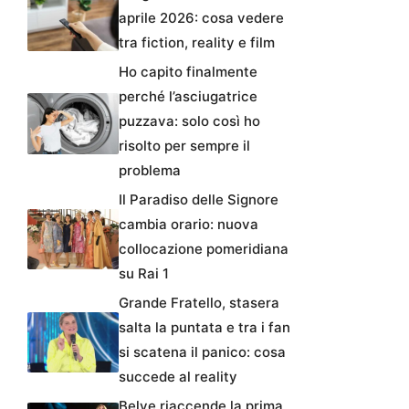
aprile 2026: cosa vedere
tra fiction, reality e film
Ho capito finalmente
perché l’asciugatrice
puzzava: solo così ho
risolto per sempre il
problema
Il Paradiso delle Signore
cambia orario: nuova
collocazione pomeridiana
su Rai 1
Grande Fratello, stasera
salta la puntata e tra i fan
si scatena il panico: cosa
succede al reality
Belve riaccende la prima