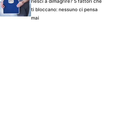
riesci a dimagrire? 5 fattori che
ti bloccano: nessuno ci pensa
mai