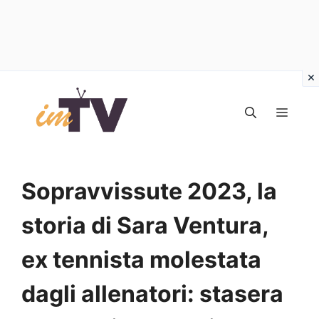
Vai
al
MEN
contenuto
Sopravvissute 2023, la
storia di Sara Ventura,
ex tennista molestata
dagli allenatori: stasera