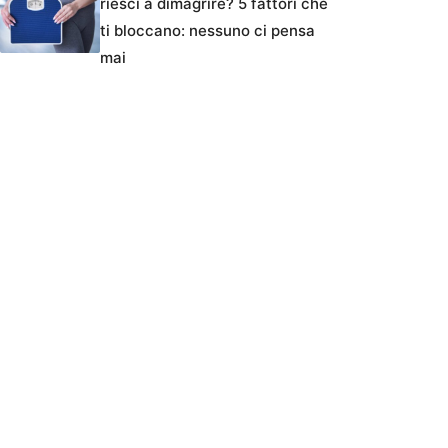
riesci a dimagrire? 5 fattori che
ti bloccano: nessuno ci pensa
mai