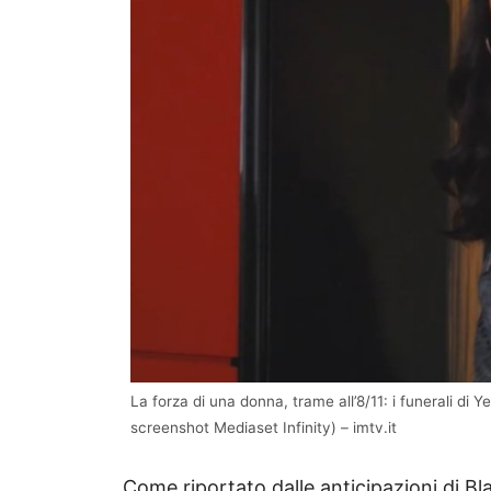
La forza di una donna, trame all’8/11: i funerali di
screenshot Mediaset Infinity) – imtv.it
Come riportato dalle anticipazioni di B