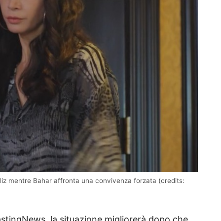
 Yeliz mentre Bahar affronta una convivenza forzata (credits:
lastingNews, la situazione migliorerà dopo che