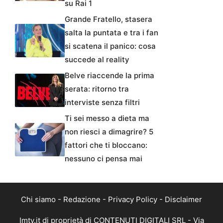
su Rai 1
Grande Fratello, stasera
salta la puntata e tra i fan
si scatena il panico: cosa
succede al reality
Belve riaccende la prima
serata: ritorno tra
interviste senza filtri
Ti sei messo a dieta ma
non riesci a dimagrire? 5
fattori che ti bloccano:
nessuno ci pensa mai
Chi siamo
-
Redazione
-
Privacy Policy
-
Disclaimer
Imtv.it di proprietà di CONTENUTI DIGITALI SRL - Via