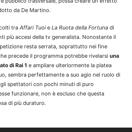
rre pubblico trasversale, possa creare un effetto
dotto da De Martino.
colti tra
Affari Tuoi
e
La Ruota della Fortuna
di
i più accesi della tv generalista. Nonostante il
tizione resta serrata, soprattutto nei fine
a che precede il programma potrebbe rivelarsi
una
to di Rai 1
e ampliare ulteriormente la platea
 suo, sembra perfettamente a suo agio nel ruolo di
 gli spettatori con pochi minuti di puro
vesse funzionare, non è escluso che questa
sa di più duraturo.