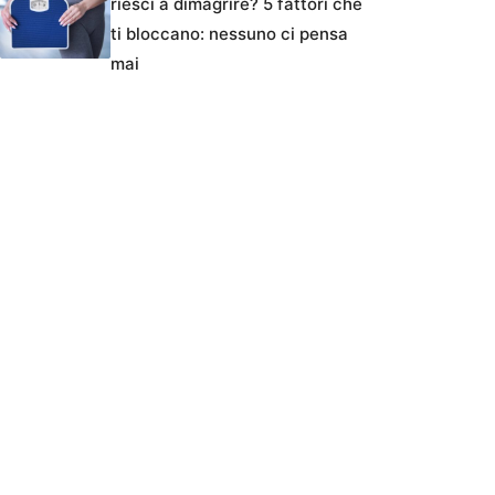
riesci a dimagrire? 5 fattori che
ti bloccano: nessuno ci pensa
mai