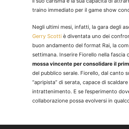
il suo carisma e la sua capacità di attra
traino immediato per il game show con
Negli ultimi mesi, infatti, la gara degli as
Gerry Scotti
è diventata uno dei confront
buon andamento del format Rai, la compe
settimana. Inserire Fiorello nella fasci
mossa vincente per consolidare il prima
del pubblico serale. Fiorello, dal canto
“apripista” di serata, capace di scaldare
intrattenimento. E se l’esperimento do
collaborazione possa evolversi in qualco