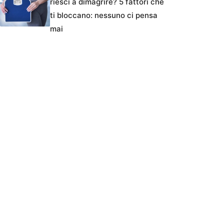
riesci a dimagrire? 5 fattori che
ti bloccano: nessuno ci pensa
mai