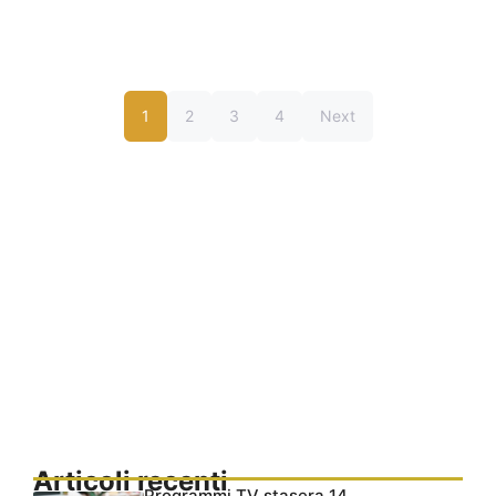
1
2
3
4
Next
Articoli recenti
Programmi TV stasera 14