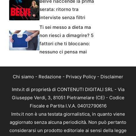
Belve riaccende la prima
serata: ritorno tra
interviste senza filtri
Ti sei messo a dieta ma
non riesci a dimagrire? 5
fattori che ti bloccano:
nessuno ci pensa mai
Chi siamo
-
Redazione
-
Privacy Policy
-
Disclaimer
Imtv.it di proprietà di CONTENUTI DIGITALI SRL - Via
Giuseppe Verdi, 3, 81051 Pietramelare (CE) - Codice
Fiscale e Partita I.V.A. 04012790616
Imtv.it non è una testata giornalistica, in quanto viene
aggiornato senza alcuna periodicità. Non può pertanto
considerarsi un prodotto editoriale ai sensi della legge