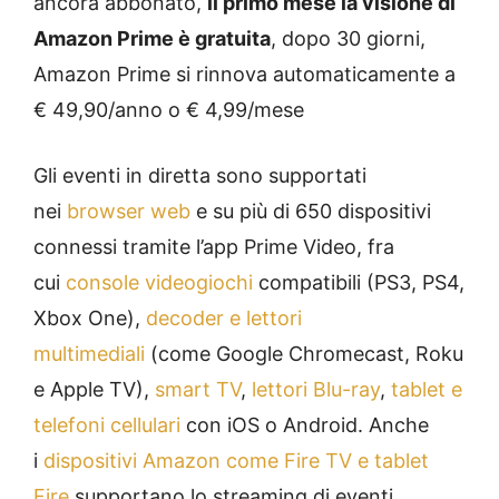
ancora abbonato,
il primo mese la visione di
Amazon Prime è gratuita
, dopo 30 giorni,
Amazon Prime si rinnova automaticamente a
€ 49,90/anno o € 4,99/mese
Gli eventi in diretta sono supportati
nei
browser web
e su più di 650 dispositivi
connessi tramite l’app Prime Video, fra
cui
console videogiochi
compatibili (PS3, PS4,
Xbox One),
decoder e lettori
multimediali
(come Google Chromecast, Roku
e Apple TV),
smart TV
,
lettori Blu-ray
,
tablet e
telefoni cellulari
con iOS o Android. Anche
i
dispositivi Amazon come Fire TV e tablet
Fire
supportano lo streaming di eventi