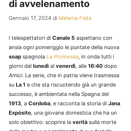
di avvelenamento
Gennaio 17, 2024
di
Melania Fiata
I telespettatori di
Canale 5
aspettano con
ansia ogni pomeriggio le puntate della nuova
soap
spagnola
La Promessa
, in onda tutti i
giorni dal
lunedì
al
venerdì
, alle
16:40
dopo
Amici
. La serie, che in patria viene trasmessa
su
La 1
e che sta riscuotendo già un grande
successo, è ambientata nella Spagna del
1913
, a
Cordoba
, e racconta la storia di
Jana
Expósito
, una giovane domestica che ha un
solo obiettivo: scoprire la
verità
sulla morte