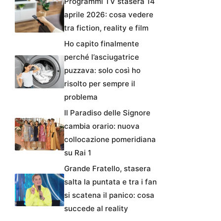
Programmi TV stasera 14
aprile 2026: cosa vedere
tra fiction, reality e film
Ho capito finalmente
perché l’asciugatrice
puzzava: solo così ho
risolto per sempre il
problema
Il Paradiso delle Signore
cambia orario: nuova
collocazione pomeridiana
su Rai 1
Grande Fratello, stasera
salta la puntata e tra i fan
si scatena il panico: cosa
succede al reality