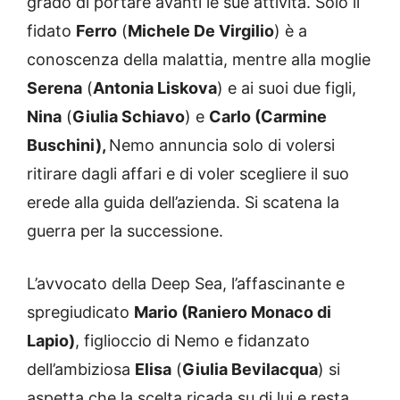
grado di portare avanti le sue attività. Solo il
fidato
Ferro
(
Michele De Virgilio
) è a
conoscenza della malattia, mentre alla moglie
Serena
(
Antonia Liskova
) e ai suoi due figli,
Nina
(
Giulia Schiavo
) e
Carlo (Carmine
Buschini),
Nemo annuncia solo di volersi
ritirare dagli affari e di voler scegliere il suo
erede alla guida dell’azienda. Si scatena la
guerra per la successione.
L’avvocato della Deep Sea, l’affascinante e
spregiudicato
Mario (Raniero Monaco di
Lapio)
, figlioccio di Nemo e fidanzato
dell’ambiziosa
Elisa
(
Giulia Bevilacqua
) si
aspetta che la scelta ricada su di lui e resta