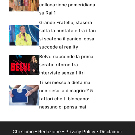
collocazione pomeridiana
su Rai 1
Grande Fratello, stasera
salta la puntata e tra i fan
si scatena il panico: cosa
succede al reality
Belve riaccende la prima
serata: ritorno tra
interviste senza filtri
Ti sei messo a dieta ma
non riesci a dimagrire? 5
fattori che ti bloccano:
nessuno ci pensa mai
Chi siamo
-
Redazione
-
Privacy Policy
-
Disclaimer