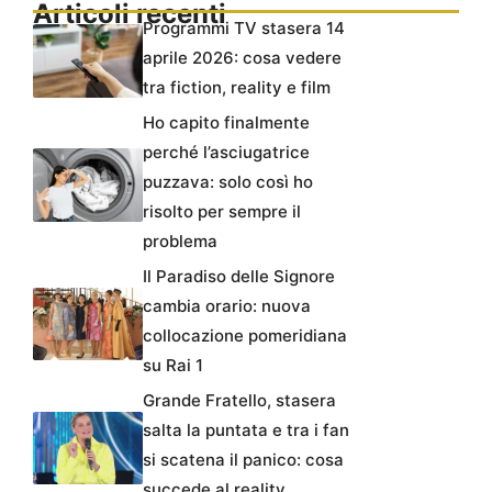
Articoli recenti
Programmi TV stasera 14
aprile 2026: cosa vedere
tra fiction, reality e film
Ho capito finalmente
perché l’asciugatrice
puzzava: solo così ho
risolto per sempre il
problema
Il Paradiso delle Signore
cambia orario: nuova
collocazione pomeridiana
su Rai 1
Grande Fratello, stasera
salta la puntata e tra i fan
si scatena il panico: cosa
succede al reality