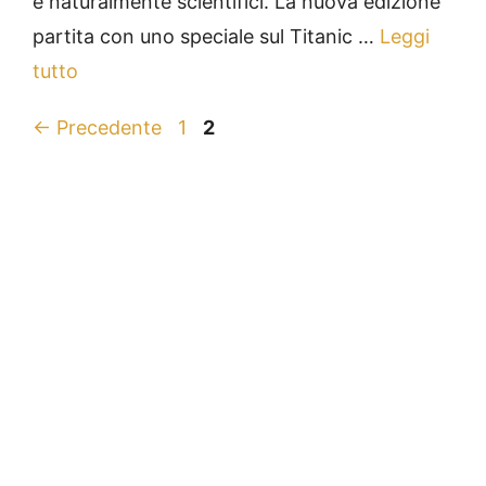
e naturalmente scientifici. La nuova edizione
partita con uno speciale sul Titanic …
Leggi
tutto
Pagina
Pagina
←
Precedente
1
2