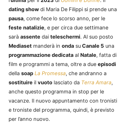
l’
ultima
per il
2023
di
Uomini e Donne
. Il
dating show
di Maria De Filippi si prende una
pausa
, come fece lo scorso anno, per le
feste
natalizie
, e per circa due settimane
sarà
assente
dai
teleschermi
. Al suo posto
Mediaset
manderà in
onda
su
Canale 5
una
programmazione dedicata
al
Natale
, fatta di
film e programmi a tema, oltre a due
episodi
della
soap
La Promessa
, che andranno a
sostituire
il
vuoto
lasciato da
Terra Amara
,
anche questo programma in stop per le
vacanze. Il nuovo appuntamento con tronisti
e troniste del programma, quindi, è previsto
per l’anno nuovo.