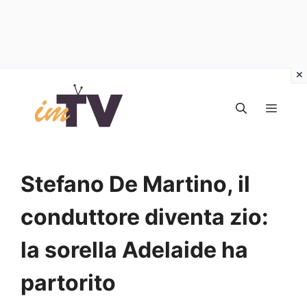
Vai
al
MEN
contenuto
Stefano De Martino, il
conduttore diventa zio:
la sorella Adelaide ha
partorito