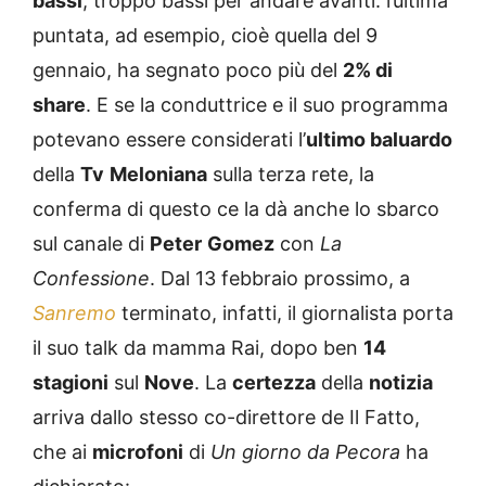
bassi
, troppo bassi per andare avanti: l’ultima
puntata, ad esempio, cioè quella del 9
gennaio, ha segnato poco più del
2% di
share
. E se la conduttrice e il suo programma
potevano essere considerati l’
ultimo baluardo
della
Tv
Meloniana
sulla terza rete, la
conferma di questo ce la dà anche lo sbarco
sul canale di
Peter
Gomez
con
La
Confessione
. Dal 13 febbraio prossimo, a
Sanremo
terminato, infatti, il giornalista porta
il suo talk da mamma Rai, dopo ben
14
stagioni
sul
Nove
. La
certezza
della
notizia
arriva dallo stesso co-direttore de Il Fatto,
che ai
microfoni
di
Un giorno da Pecora
ha