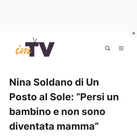
Vai
al
MEN
contenuto
Nina Soldano di Un
Posto al Sole: “Persi un
bambino e non sono
diventata mamma”