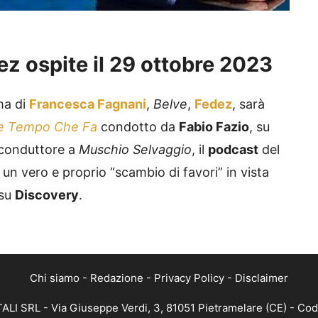
z ospite il 29 ottobre 2023
ma di
Francesca Fagnani
,
Belve
,
Fedez
, sarà
e Tempo Che Fa
condotto da
Fabio Fazio
, su
l conduttore a
Muschio Selvaggio
, il
podcast
del
 un vero e proprio “scambio di favori” in vista
su
Discovery
.
Chi siamo
-
Redazione
-
Privacy Policy
-
Disclaimer
ALI SRL - Via Giuseppe Verdi, 3, 81051 Pietramelare (CE) - Cod