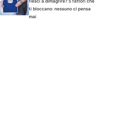
riesci a dimagrire? 5 fattori che
ti bloccano: nessuno ci pensa
mai