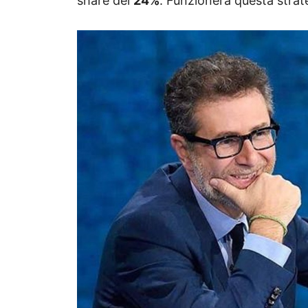
share del
24%
. Funzionerà questa strat