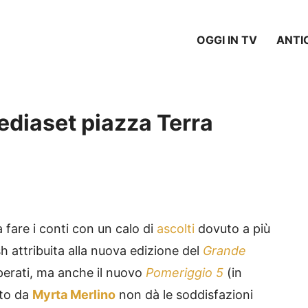
OGGI IN TV
ANTI
Mediaset piazza Terra
a fare i conti con un calo di
ascolti
dovuto a più
sh attribuita alla nuova edizione del
Grande
sperati, ma anche il nuovo
Pomeriggio 5
(in
tto da
Myrta
Merlino
non dà le soddisfazioni