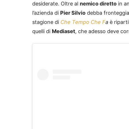
desiderate. Oltre al
nemico diretto
in am
l’azienda di
Pier Silvio
debba fronteggiar
stagione di
Che Tempo Che F
a
è ripart
quelli di
Mediaset
, che adesso deve corr